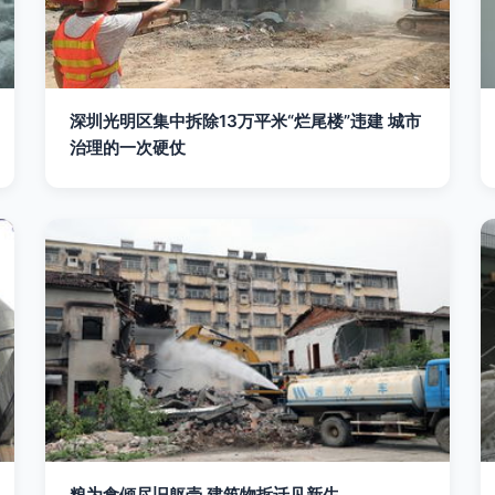
深圳光明区集中拆除13万平米“烂尾楼”违建 城市
治理的一次硬仗
粮为食倾尽旧躯壳 建筑物拆迁见新生