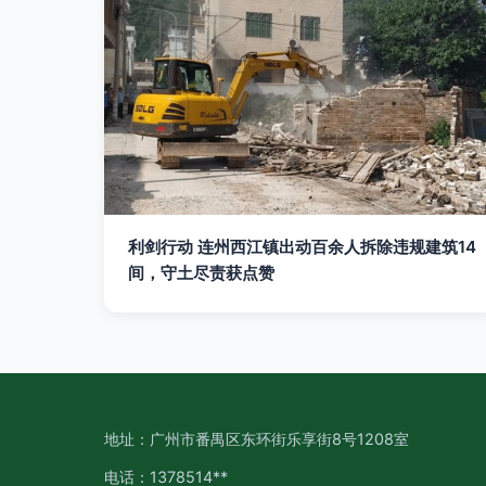
利剑行动 连州西江镇出动百余人拆除违规建筑14
间，守土尽责获点赞
地址：广州市番禺区东环街乐享街8号1208室
电话：1378514**